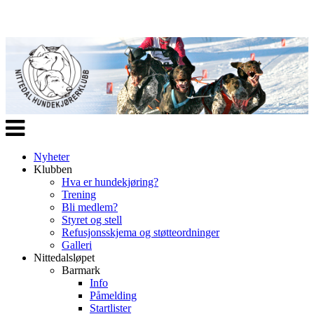
Veksle
navigasjon
Nyheter
Klubben
Hva er hundekjøring?
Trening
Bli medlem?
Styret og stell
Refusjonsskjema og støtteordninger
Galleri
Nittedalsløpet
Barmark
Info
Påmelding
Startlister