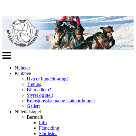
Veksle
navigasjon
Nyheter
Klubben
Hva er hundekjøring?
Trening
Bli medlem?
Styret og stell
Refusjonsskjema og støtteordninger
Galleri
Nittedalsløpet
Barmark
Info
Påmelding
Startlister