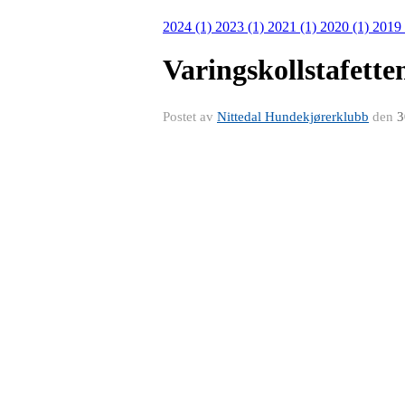
2024 (1)
2023 (1)
2021 (1)
2020 (1)
2019
Varingskollstafette
Postet av
Nittedal Hundekjørerklubb
den
3