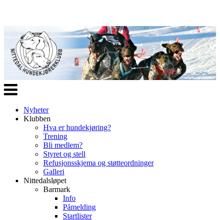
Veksle
navigasjon
Nyheter
Klubben
Hva er hundekjøring?
Trening
Bli medlem?
Styret og stell
Refusjonsskjema og støtteordninger
Galleri
Nittedalsløpet
Barmark
Info
Påmelding
Startlister