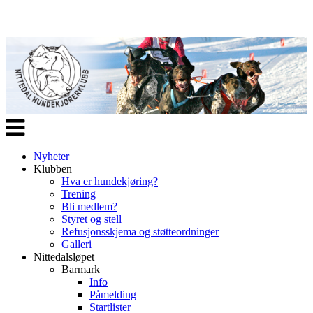
Veksle
navigasjon
Nyheter
Klubben
Hva er hundekjøring?
Trening
Bli medlem?
Styret og stell
Refusjonsskjema og støtteordninger
Galleri
Nittedalsløpet
Barmark
Info
Påmelding
Startlister