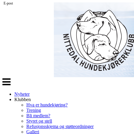
E-post
Veksle
navigasjon
Nyheter
Klubben
Hva er hundekjøring?
Trening
Bli medlem?
Styret og stell
Refusjonsskjema og støtteordninger
Galleri