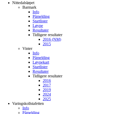
Nittedalsløpet
Barmark
Info
Påmelding
Startlister
Løype
Resultater
Tidligere resultater
2016 (NM)
2015
Vinter
Info
Påmelding
Løypekart
Startlister
Resultater
Tidligere resultater
2016
2017
2019
2024
2025
Varingskollstafetten
Info
Påmelding