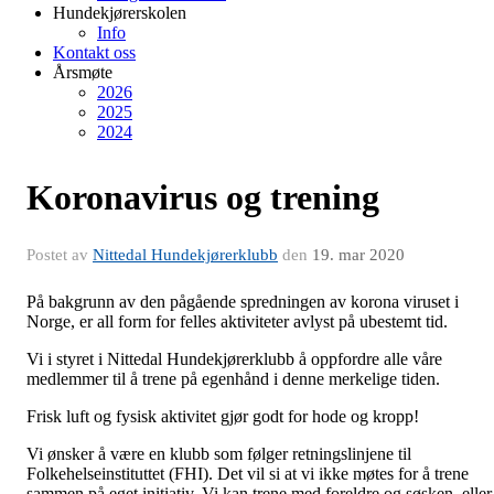
Hundekjørerskolen
Info
Kontakt oss
Årsmøte
2026
2025
2024
Koronavirus og trening
Postet av
Nittedal Hundekjørerklubb
den
19. mar 2020
På bakgrunn av den pågående spredningen av korona viruset i
Norge, er all form for felles aktiviteter avlyst på ubestemt tid.
Vi i styret i Nittedal Hundekjørerklubb å oppfordre alle våre
medlemmer til å trene på egenhånd i denne merkelige tiden.
Frisk luft og fysisk aktivitet gjør godt for hode og kropp!
Vi ønsker å være en klubb som følger retningslinjene til
Folkehelseinstituttet (FHI). Det vil si at vi ikke møtes for å trene
sammen på eget initiativ. Vi kan trene med foreldre og søsken, eller