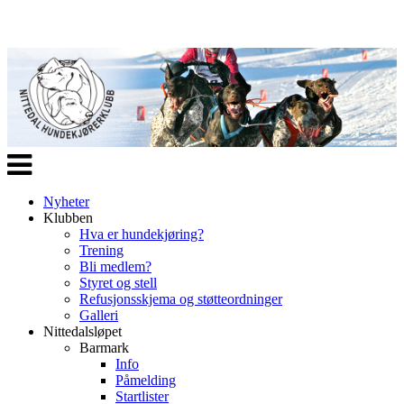
Veksle
navigasjon
Nyheter
Klubben
Hva er hundekjøring?
Trening
Bli medlem?
Styret og stell
Refusjonsskjema og støtteordninger
Galleri
Nittedalsløpet
Barmark
Info
Påmelding
Startlister