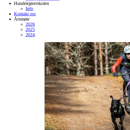
Hundekjørerskolen
Info
Kontakt oss
Årsmøte
2026
2025
2024