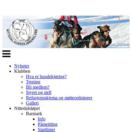
Veksle
navigasjon
Nyheter
Klubben
Hva er hundekjøring?
Trening
Bli medlem?
Styret og stell
Refusjonsskjema og støtteordninger
Galleri
Nittedalsløpet
Barmark
Info
Påmelding
Startlister