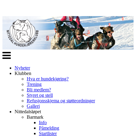
Veksle
navigasjon
Nyheter
Klubben
Hva er hundekjøring?
Trening
Bli medlem?
Styret og stell
Refusjonsskjema og støtteordninger
Galleri
Nittedalsløpet
Barmark
Info
Påmelding
Startlister