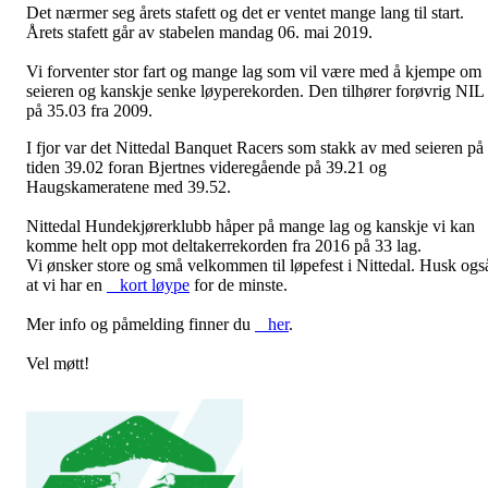
Det nærmer seg årets stafett og det er ventet mange lang til start.
Årets stafett går av stabelen mandag 06. mai 2019.
Vi forventer stor fart og mange lag som vil være med å kjempe om
seieren og kanskje senke løyperekorden. Den tilhører forøvrig NIL
på 35.03 fra 2009.
I fjor var det Nittedal Banquet Racers som stakk av med seieren på
tiden 39.02 foran Bjertnes videregående på 39.21 og
Haugskameratene med 39.52.
Nittedal Hundekjørerklubb håper på mange lag og kanskje vi kan
komme helt opp mot deltakerrekorden fra 2016 på 33 lag.
Vi ønsker store og små velkommen til løpefest i Nittedal. Husk ogs
at vi har en
kort løype
for de minste.
Mer info og påmelding finner du
her
.
Vel møtt!