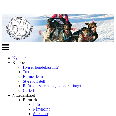
Veksle
navigasjon
Nyheter
Klubben
Hva er hundekjøring?
Trening
Bli medlem?
Styret og stell
Refusjonsskjema og støtteordninger
Galleri
Nittedalsløpet
Barmark
Info
Påmelding
Startlister