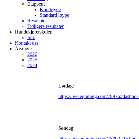
Etappene
Kort løype
Standard løype
Resultater
Tidligere resultater
Hundekjørerskolen
Info
Kontakt oss
Årsmøte
2026
2025
2024
Lørdag:
https://live.eqtiming.com/78976#dashboa
Søndag:
https://live.eqtiming.com/78302#dashboa