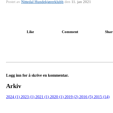
Postet av
Nittedal Hundekjørerklubb
den
11. jan 2021
Like
Comment
Shar
Logg inn for å skrive en kommentar.
Arkiv
2024 (1)
2023 (1)
2021 (1)
2020 (1)
2019 (2)
2016 (5)
2015 (14)