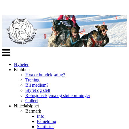
Veksle
navigasjon
Nyheter
Klubben
Hva er hundekjøring?
Trening
Bli medlem?
Styret og stell
Refusjonsskjema og støtteordninger
Galleri
Nittedalsløpet
Barmark
Info
Påmelding
Startlister