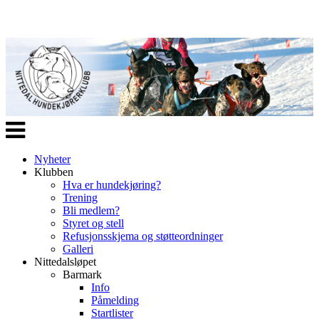
Veksle
navigasjon
Nyheter
Klubben
Hva er hundekjøring?
Trening
Bli medlem?
Styret og stell
Refusjonsskjema og støtteordninger
Galleri
Nittedalsløpet
Barmark
Info
Påmelding
Startlister