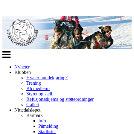
Veksle
navigasjon
Nyheter
Klubben
Hva er hundekjøring?
Trening
Bli medlem?
Styret og stell
Refusjonsskjema og støtteordninger
Galleri
Nittedalsløpet
Barmark
Info
Påmelding
Startlister