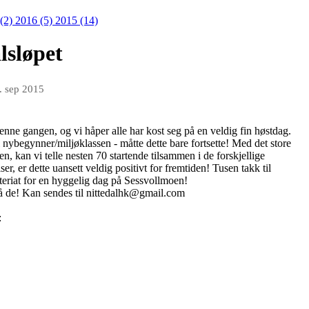
 (2)
2016 (5)
2015 (14)
lsløpet
. sep 2015
enne gangen, og vi håper alle har kost seg på en veldig fin høstdag.
 nybegynner/miljøklassen - måtte dette bare fortsette! Med det store
 kan vi telle nesten 70 startende tilsammen i de forskjellige
er, er dette uansett veldig positivt for fremtiden! Tusen takk til
teriat for en hyggelig dag på Sessvollmoen!
 på de! Kan sendes til nittedalhk@gmail.com
: