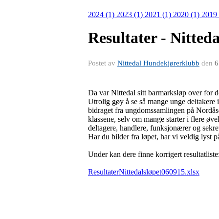
2024 (1)
2023 (1)
2021 (1)
2020 (1)
2019
Resultater - Nitteda
Postet av
Nittedal Hundekjørerklubb
den
6
Da var Nittedal sitt barmarksløp over for d
Utrolig gøy å se så mange unge deltakere i
bidraget fra ungdomssamlingen på Nordåsen,
klassene, selv om mange starter i flere øvels
deltagere, handlere, funksjonærer og sekre
Har du bilder fra løpet, har vi veldig lyst
Under kan dere finne korrigert resultatliste
ResultaterNittedalsløpet060915.xlsx