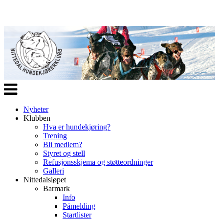
Veksle
navigasjon
Nyheter
Klubben
Hva er hundekjøring?
Trening
Bli medlem?
Styret og stell
Refusjonsskjema og støtteordninger
Galleri
Nittedalsløpet
Barmark
Info
Påmelding
Startlister