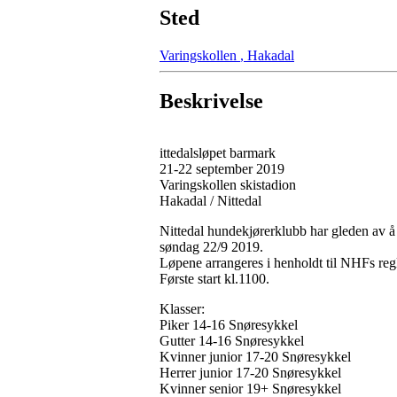
Sted
Varingskollen
,
Hakadal
Beskrivelse
ittedalsløpet barmark
21-22 september 2019
Varingskollen skistadion
Hakadal / Nittedal
Nittedal hundekjørerklubb har gleden av å 
søndag 22/9 2019.
Løpene arrangeres i henholdt til NHFs reg
Første start kl.1100.
Klasser:
Piker 14-16 Snøresykkel
Gutter 14-16 Snøresykkel
Kvinner junior 17-20 Snøresykkel
Herrer junior 17-20 Snøresykkel
Kvinner senior 19+ Snøresykkel