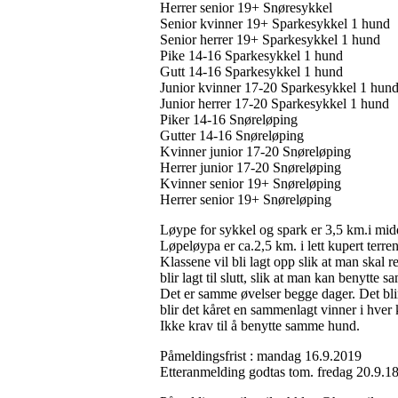
Herrer senior 19+ Snøresykkel
Senior kvinner 19+ Sparkesykkel 1 hund
Senior herrer 19+ Sparkesykkel 1 hund
Pike 14-16 Sparkesykkel 1 hund
Gutt 14-16 Sparkesykkel 1 hund
Junior kvinner 17-20 Sparkesykkel 1 hun
Junior herrer 17-20 Sparkesykkel 1 hund
Piker 14-16 Snøreløping
Gutter 14-16 Snøreløping
Kvinner junior 17-20 Snøreløping
Herrer junior 17-20 Snøreløping
Kvinner senior 19+ Snøreløping
Herrer senior 19+ Snøreløping
Løype for sykkel og spark er 3,5 km.i midd
Løpeløypa er ca.2,5 km. i lett kupert terre
Klassene vil bli lagt opp slik at man skal 
blir lagt til slutt, slik at man kan benytte
Det er samme øvelser begge dager. Det blir 
blir det kåret en sammenlagt vinner i hver
Ikke krav til å benytte samme hund.
Påmeldingsfrist : mandag 16.9.2019
Etteranmelding godtas tom. fredag 20.9.18