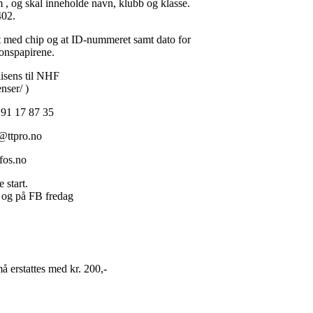
, og skal inneholde navn, klubb og klasse.
402.
t med chip og at ID-nummeret samt dato for
jonspapirene.
lisens til NHF
nser/ )
 91 17 87 35
@ttpro.no
fos.no
 start.
o og på FB fredag
må erstattes med kr. 200,-