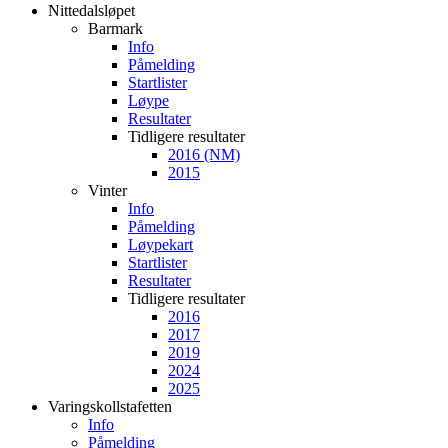
Nittedalsløpet
Barmark
Info
Påmelding
Startlister
Løype
Resultater
Tidligere resultater
2016 (NM)
2015
Vinter
Info
Påmelding
Løypekart
Startlister
Resultater
Tidligere resultater
2016
2017
2019
2024
2025
Varingskollstafetten
Info
Påmelding