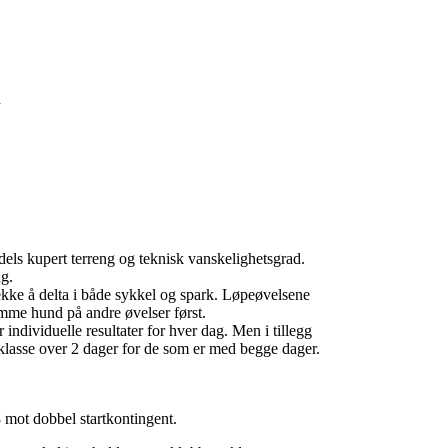
d
els kupert terreng og teknisk vanskelighetsgrad.
ng.
rekke å delta i både sykkel og spark. Løpeøvelsene
 samme hund på andre øvelser først.
individuelle resultater for hver dag. Men i tillegg
 klasse over 2 dager for de som er med begge dager.
 mot dobbel startkontingent.