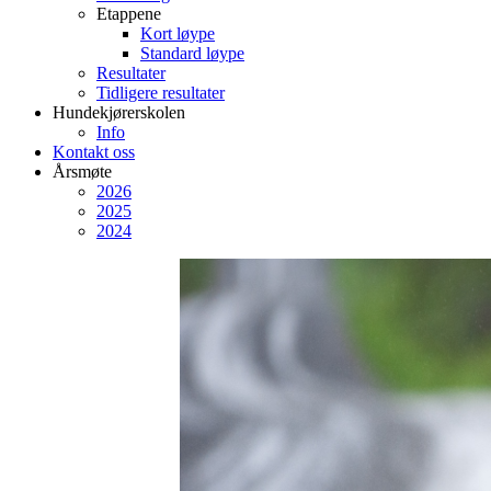
Etappene
Kort løype
Standard løype
Resultater
Tidligere resultater
Hundekjørerskolen
Info
Kontakt oss
Årsmøte
2026
2025
2024