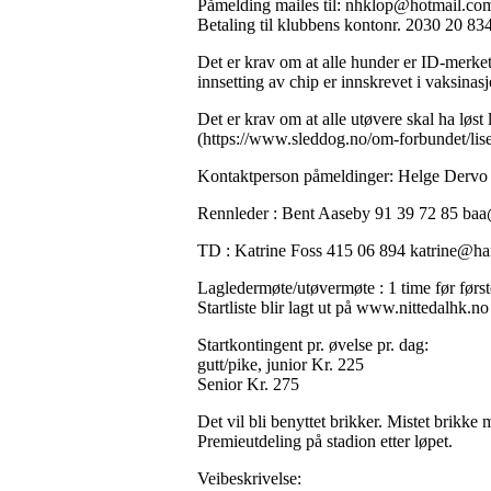
Påmelding mailes til: nhklop@hotmail.com 
Betaling til klubbens kontonr. 2030 20 83
Det er krav om at alle hunder er ID-merke
innsetting av chip er innskrevet i vaksinas
Det er krav om at alle utøvere skal ha løst 
(https://www.sleddog.no/om-forbundet/lise
Kontaktperson påmeldinger: Helge Dervo
Rennleder : Bent Aaseby 91 39 72 85 baa
TD : Katrine Foss 415 06 894 katrine@ha
Lagledermøte/utøvermøte : 1 time før første
Startliste blir lagt ut på www.nittedalhk.n
Startkontingent pr. øvelse pr. dag:
gutt/pike, junior Kr. 225
Senior Kr. 275
Det vil bli benyttet brikker. Mistet brikke 
Premieutdeling på stadion etter løpet.
Veibeskrivelse: