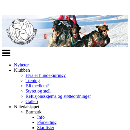
Veksle
navigasjon
Nyheter
Klubben
Hva er hundekjøring?
Trening
Bli medlem?
Styret og stell
Refusjonsskjema og støtteordninger
Galleri
Nittedalsløpet
Barmark
Info
Påmelding
Startlister