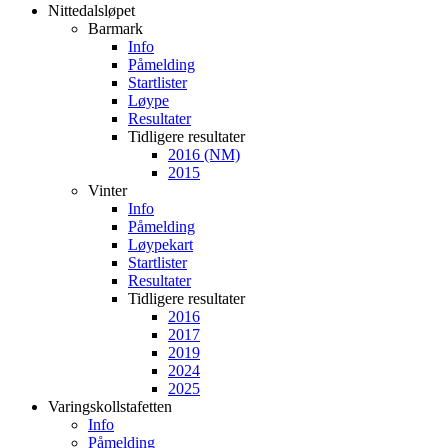
Nittedalsløpet
Barmark
Info
Påmelding
Startlister
Løype
Resultater
Tidligere resultater
2016 (NM)
2015
Vinter
Info
Påmelding
Løypekart
Startlister
Resultater
Tidligere resultater
2016
2017
2019
2024
2025
Varingskollstafetten
Info
Påmelding