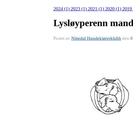
2024 (1)
2023 (1)
2021 (1)
2020 (1)
2019
Lysløyperenn mand
Postet av
Nittedal Hundekjørerklubb
den
8