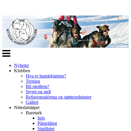
Veksle
navigasjon
Nyheter
Klubben
Hva er hundekjøring?
Trening
Bli medlem?
Styret og stell
Refusjonsskjema og støtteordninger
Galleri
Nittedalsløpet
Barmark
Info
Påmelding
Startlister