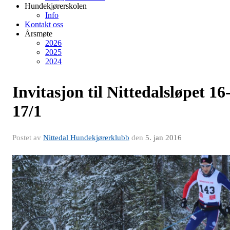
Hundekjørerskolen
Info
Kontakt oss
Årsmøte
2026
2025
2024
Invitasjon til Nittedalsløpet 16
17/1
Postet av
Nittedal Hundekjørerklubb
den
5. jan 2016