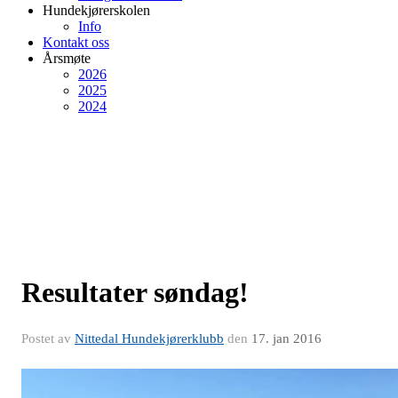
Hundekjørerskolen
Info
Kontakt oss
Årsmøte
2026
2025
2024
Resultater søndag!
Postet av
Nittedal Hundekjørerklubb
den
17. jan 2016