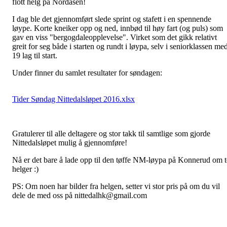
flott helg på Nordåsen!
I dag ble det gjennomført slede sprint og stafett i en spennende
løype. Korte kneiker opp og ned, innbød til høy fart (og puls) som
gav en viss "bergogdaleopplevelse". Virket som det gikk relativt
greit for seg både i starten og rundt i løypa, selv i seniorklassen me
19 lag til start.
Under finner du samlet resultater for søndagen:
Tider Søndag Nittedalsløpet 2016.xlsx
Gratulerer til alle deltagere og stor takk til samtlige som gjorde
Nittedalsløpet mulig å gjennomføre!
Nå er det bare å lade opp til den tøffe NM-løypa på Konnerud om 
helger :)
PS: Om noen har bilder fra helgen, setter vi stor pris på om du vil
dele de med oss på nittedalhk@gmail.com