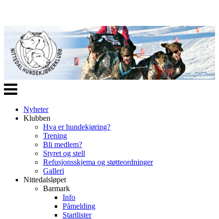
Veksle
navigasjon
Nyheter
Klubben
Hva er hundekjøring?
Trening
Bli medlem?
Styret og stell
Refusjonsskjema og støtteordninger
Galleri
Nittedalsløpet
Barmark
Info
Påmelding
Startlister