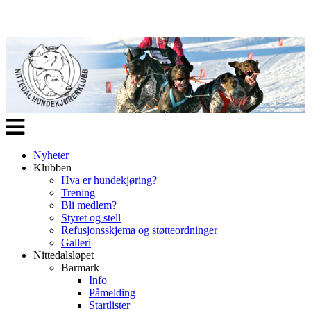
Veksle
navigasjon
Nyheter
Klubben
Hva er hundekjøring?
Trening
Bli medlem?
Styret og stell
Refusjonsskjema og støtteordninger
Galleri
Nittedalsløpet
Barmark
Info
Påmelding
Startlister