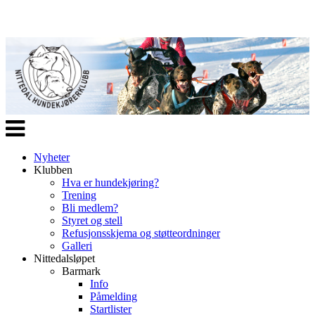
Veksle
navigasjon
Nyheter
Klubben
Hva er hundekjøring?
Trening
Bli medlem?
Styret og stell
Refusjonsskjema og støtteordninger
Galleri
Nittedalsløpet
Barmark
Info
Påmelding
Startlister